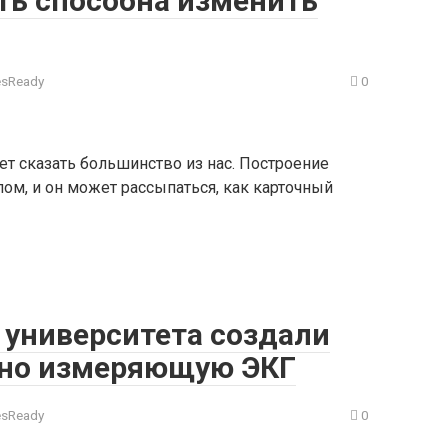
ть способна изменить
esReady
0
ет сказать большинство из нас. Построение
ом, и он может рассыпаться, как карточный
 университета создали
тно измеряющую ЭКГ
esReady
0