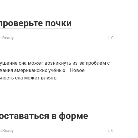
проверьте почки
esReady
0
рушение сна может возникнуть из-за проблем с
ования американских учёных. Новое
ьность сна может влиять
оставаться в форме
esReady
0