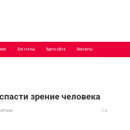
сное
Все статьи
Карта сайта
Контакты
спасти зрение человека
esReady
0