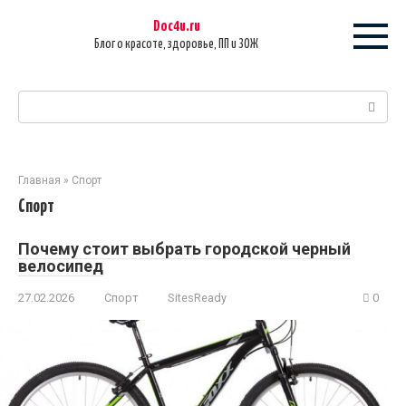
Перейти
Doc4u.ru
к
Блог о красоте, здоровье, ПП и ЗОЖ
контенту
Поиск:
Главная
»
Спорт
Спорт
Почему стоит выбрать городской черный
велосипед
27.02.2026
Спорт
SitesReady
0