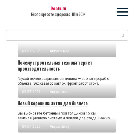
Перейти
Doc4u.ru
к
Блог о красоте, здоровье, ПП и ЗОЖ
контенту
Поиск:
09.07.2026
Актуальное
Почему строительная техника теряет
производительность
Глухой ночью разрывается тишина — звонит прораб с
объекта. Экскаватор заглох, фронт работ стоит,
09.07.2026
Актуальное
Новый коровник: актив для бизнеса
Вы выбираете бетонный пол толщиной 15 см,
вентиляционную систему и поилки для стада. Важно,
09.07.2026
Актуальное