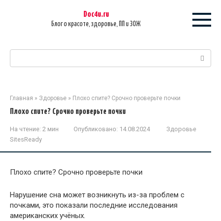
Перейти
Doc4u.ru
к
Блог о красоте, здоровье, ПП и ЗОЖ
контенту
Поиск:
Главная
»
Здоровье
»
Плохо спите? Срочно проверьте почки
Плохо спите? Срочно проверьте почки
На чтение:
2 мин
Опубликовано:
14.08.2024
Здоровье
SitesReady
Плохо спите? Срочно проверьте почки
Нарушение сна может возникнуть из-за проблем с
почками, это показали последние исследования
американских учёных.