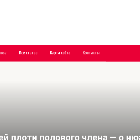
сное
Все статьи
Карта сайта
Контакты
ей плоти полового члена — о ню