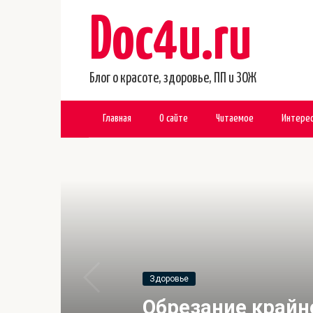
Перейти
Doc4u.ru
к
контенту
Блог о красоте, здоровье, ПП и ЗОЖ
Главная
О сайте
Читаемое
Интере
Здоровье
Обрезание крайн