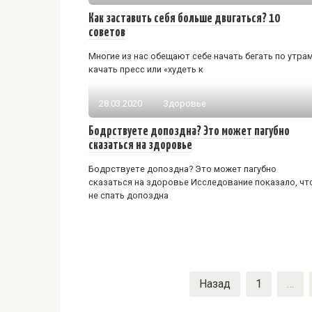
Как заставить себя больше двигаться? 10
советов
Многие из нас обещают себе начать бегать по утрам
качать пресс или «худеть к
28.03.2020
Здоровье
Бодрствуете допоздна? Это может пагубно
сказаться на здоровье
Бодрствуете допоздна? Это может пагубно
сказаться на здоровье Исследование показало, чт
не спать допоздна
Пагинация
Назад
1
…
записей