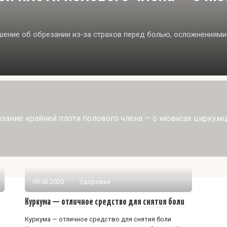
ение об обрезании из‑за страхов перед болью, осложнениями
зание крайней плоти полового члена — о нюансах циркум
09.06.2020
Здоровье
Куркума — отличное средство для снятия боли
Куркума — отличное средство для снятия боли