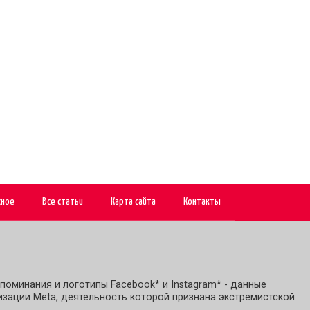
сное
Все статьи
Карта сайта
Контакты
поминания и логотипы Facebook* и Instagram* - данные
зации Meta, деятельность которой признана экстремистской