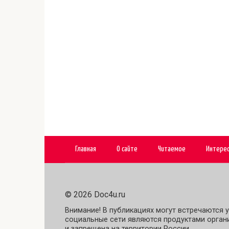
Главная
О сайте
Читаемое
Интере
© 2026 Doc4u.ru
Внимание! В публикациях могут встречаются у
социальные сети являются продуктами органи
и запрещена на территории России