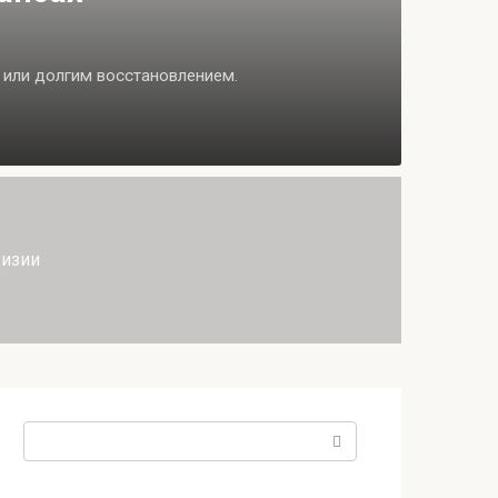
 или долгим восстановлением.
цизии
Поиск: