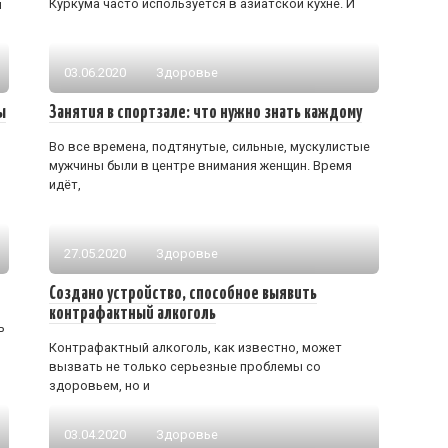
Куркума часто используется в азиатской кухне. И
я
03.06.2020
Здоровье
ы
Занятия в спортзале: что нужно знать каждому
Во все времена, подтянутые, сильные, мускулистые
мужчины были в центре внимания женщин. Время
идёт,
27.05.2020
Здоровье
Создано устройство, способное выявить
контрафактный алкоголь
ь
Контрафактный алкоголь, как известно, может
вызвать не только серьезные проблемы со
здоровьем, но и
03.04.2020
Здоровье