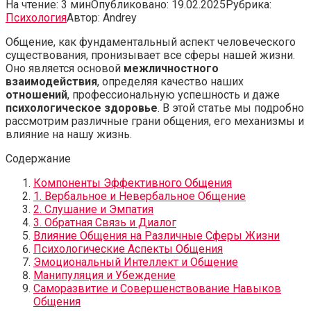
На чтение:
3 мин
Опубликовано:
19.02.2025
Рубрика:
Психология
Автор:
Andrey
Общение, как фундаментальный аспект человеческого
существования, пронизывает все сферы нашей жизни.
Оно является основой
межличностного
взаимодействия
, определяя качество наших
отношений
, профессиональную успешность и даже
психологическое здоровье
. В этой статье мы подробно
рассмотрим различные грани общения, его механизмы и
влияние на нашу жизнь.
Содержание
Компоненты Эффективного Общения
1. Вербальное и Невербальное Общение
2. Слушание и Эмпатия
3. Обратная Связь и Диалог
Влияние Общения на Различные Сферы Жизни
Психологические Аспекты Общения
Эмоциональный Интеллект и Общение
Манипуляция и Убеждение
Саморазвитие и Совершенствование Навыков
Общения