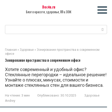
Перейти
Doc4u.ru
к
Блог о красоте, здоровье, ПП и ЗОЖ
контенту
Поиск:
Главная
»
Здоровье
»
Зонирование пространства в современном
офисе
Зонирование пространства в современном офисе
Хотите современный и удобный офис?
Стеклянные перегородки – идеальное решение!
Узнайте о плюсах, минусах, стоимости и
монтаже стеклянных стен для вашего бизнеса.
На чтение:
3 мин
Опубликовано:
30.10.2025
Здоровье
Andrey