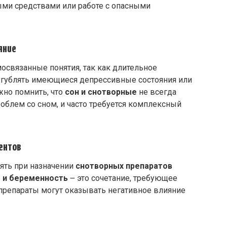
ыми средствами или работе с опасными
яние
освязанные понятия, так как длительное
угублять имеющиеся депрессивные состояния или
жно помнить, что
сон и снотворные
не всегда
лем со сном, и часто требуется комплексный
ентов
ять при назначении
снотворных препаратов
 и беременность
౼ это сочетание, требующее
 препараты могут оказывать негативное влияние