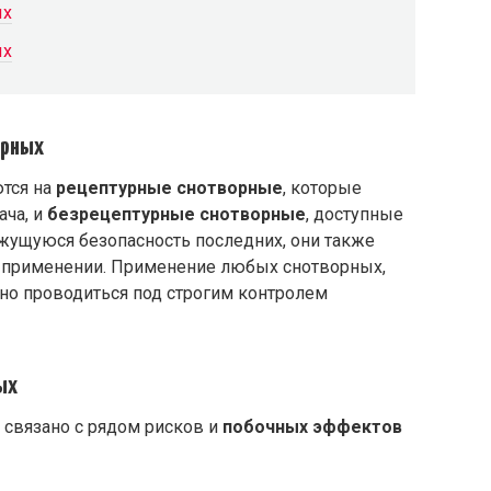
ых
ых
орных
тся на
рецептурные снотворные
, которые
ача, и
безрецептурные снотворные
, доступные
ажущуюся безопасность последних, они также
м применении. Применение любых снотворных,
но проводиться под строгим контролем
ых
связано с рядом рисков и
побочных эффектов