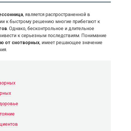
ессонница
, является распространенной в
ии к быстрому решению многие прибегают к
тов
. Однако, бесконтрольное и длительное
ривести к серьезным последствиям. Понимание
ю от снотворных
, имеет решающее значение
ия.
творных
орных
здоровье
тояние
ациентов