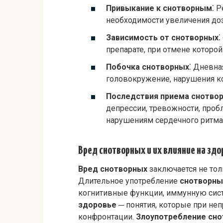
Привыкание к снотворным
⁚ 
необходимости увеличения до
Зависимость от снотворных
⁚
препарате, при отмене которо
Побочка снотворных
⁚ Дневна
головокружение, нарушения к
Последствия приема снотво
депрессии, тревожности, проб
нарушениям сердечного ритма
Вред снотворных и их влияние на здо
Вред снотворных
заключается не тол
Длительное употребление
снотворны
когнитивные функции, иммунную сист
здоровье
─ понятия, которые при неп
конфронтации.
Злоупотребление сн