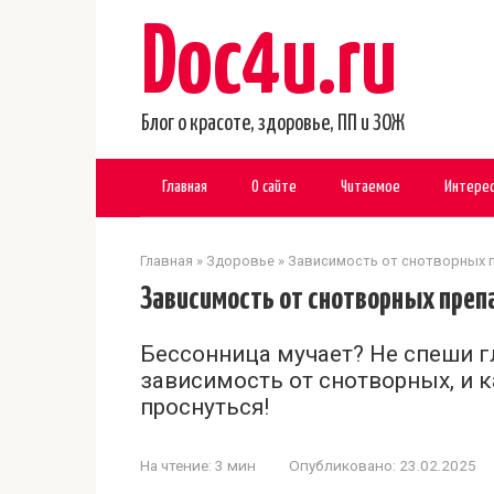
Перейти
Doc4u.ru
к
контенту
Блог о красоте, здоровье, ПП и ЗОЖ
Главная
О сайте
Читаемое
Интере
Главная
»
Здоровье
»
Зависимость от снотворных 
Зависимость от снотворных преп
Бессонница мучает? Не спеши гл
зависимость от снотворных, и к
проснуться!
На чтение:
3 мин
Опубликовано:
23.02.2025