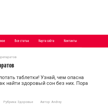
сное
Все статьи
Карта сайта
Контакты
препаратов
аратов
отать таблетки! Узнай, чем опасна
ак найти здоровый сон без них. Пора
Рубрика:
Здоровье
Автор:
Andrey