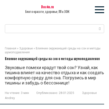
Перейти
Doc4u.ru
к
Блог о красоте, здоровье, ПП и ЗОЖ
контенту
Поиск:
Главная
»
Здоровье
»
Влияние окружающей среды на сон и методы
шумоподавления
Влияние окружающей среды на сон и методы шумоподавления
Звуковые помехи крадут твой сон? Узнай, как
тишина влияет на качество отдыха и как создать
комфортную среду для сна. Погрузись в мир
тишины и забудь о бессоннице!
На чтение:
3 мин
Опубликовано:
28.01.2025
Здоровье
Andrey