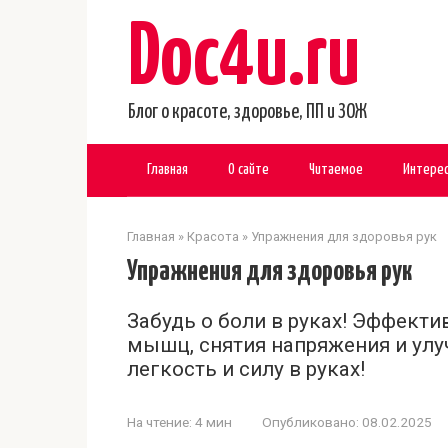
Перейти
Doc4u.ru
к
контенту
Блог о красоте, здоровье, ПП и ЗОЖ
Главная
О сайте
Читаемое
Интере
Главная
»
Красота
»
Упражнения для здоровья рук
Упражнения для здоровья рук
Забудь о боли в руках! Эффект
мышц, снятия напряжения и ул
легкость и силу в руках!
На чтение:
4 мин
Опубликовано:
08.02.2025