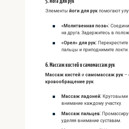
5. Йога для рук
Элементы
йоги для рук
помогают ул
«Молитвенная поза»
⁚ Соедин
на друга. Задержитесь в полож
«Орел» для рук
⁚ Перекрестите
пальцы и приподнимите локти.
6. Массаж кистей и самомассаж рук
Массаж кистей
и
самомассаж рук
– 
кровообращение рук
.
Массаж ладоней
⁚ Круговыми
внимание каждому участку.
Массаж пальцев
⁚ Промассиру
уделяя внимание суставам.