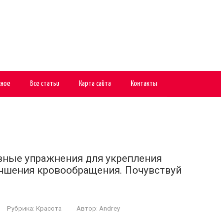
сное
Все статьи
Карта сайта
Контакты
ивные упражнения для укрепления
учшения кровообращения. Почувствуй
Рубрика:
Красота
Автор:
Andrey