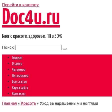
Перейти к контенту
Doc4u.ru
Блог о красоте, здоровье, ПП и ЗОЖ
Поиск:
Главная
О сайте
Читаемое
Интересное
Все статьи
Карта сайта
Контакты
Главная
»
Красота
»
Уход за наращенными ногтями