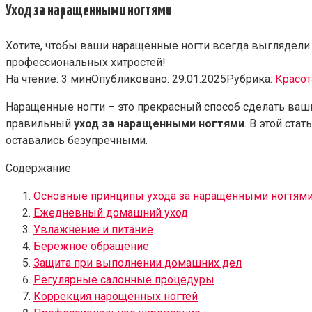
Уход за наращенными ногтями
Хотите, чтобы ваши наращенные ногти всегда выглядели 
профессиональных хитростей!
На чтение:
3 мин
Опубликовано:
29.01.2025
Рубрика:
Красот
Наращенные ногти – это прекрасный способ сделать ваш
правильный
уход за наращенными ногтями
. В этой ст
оставались безупречными.
Содержание
Основные принципы ухода за наращенными ногтям
Ежедневный домашний уход
Увлажнение и питание
Бережное обращение
Защита при выполнении домашних дел
Регулярные салонные процедуры
Коррекция нарощенных ногтей