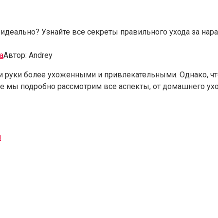
идеально? Узнайте все секреты правильного ухода за нар
а
Автор:
Andrey
и руки более ухоженными и привлекательными. Однако, чт
атье мы подробно рассмотрим все аспекты, от домашнего у
и