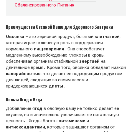
Сбалансированного Питания
Преимущества Овсяной Каши для Здорового Завтрака
Овсянка
– это зерновой продукт, богатый
клетчаткой
,
которая играет ключевую роль в поддержании
нормального
пищеварения
․ Она способствует
медленному высвобождению глюкозы в кровь,
обеспечивая организм стабильной
энергией
на
длительное время․ Кроме того, овсянка обладает низкой
калорийностью
, что делает ее подходящим продуктом
для людей, следящих за своим весом и
придерживающихся
диеты
․
Польза Ягод и Меда
Добавление
ягод
в овсяную кашу не только делает ее
вкуснее, но и значительно увеличивает ее питательную
ценность․ Ягоды богаты
витаминами
и
антиоксидантами
, которые защищают организм от