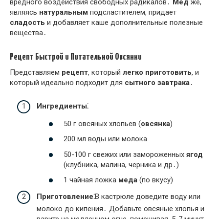
вредного воздействия свободных радикалов․
Мед
же,
являясь
натуральным
подсластителем, придает
сладость
и добавляет каше дополнительные полезные
вещества․
Рецепт Быстрой и Питательной Овсянки
Представляем
рецепт
, который
легко приготовить
, и
который идеально подходит для
сытного завтрака
․
Ингредиенты⁚
50 г овсяных хлопьев (
овсянка
)
200 мл воды или молока
50-100 г свежих или замороженных
ягод
(клубника, малина, черника и др․)
1 чайная ложка
меда
(по вкусу)
Приготовление⁚
В кастрюле доведите воду или
молоко до кипения․ Добавьте овсяные хлопья и
варите на медленном огне, помешивая, 5-7 минут