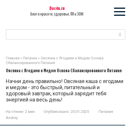
Перейти
Doc4u.ru
к
Блог о красоте, здоровье, ПП и ЗОЖ
контенту
Поиск:
Главная
»
Питание
»
Овсянка с Ягодами и Медом Основа
Сбалансированного Питания
Овсянка с Ягодами и Медом Основа Сбалансированного Питания
Начни день правильно! Овсяная каша с ягодами
и медом - это быстрый, питательный и
здоровый завтрак, который зарядит тебя
энергией на весь день!
На чтение:
2 мин
Опубликовано:
20.01.2025
Питание
Andrey