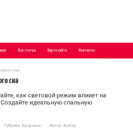
сное
Все статьи
Карта сайта
Контакты
рового сна
го сна
айте, как световой режим влияет на
 Создайте идеальную спальную
Рубрика:
Здоровье
Автор:
Andrey