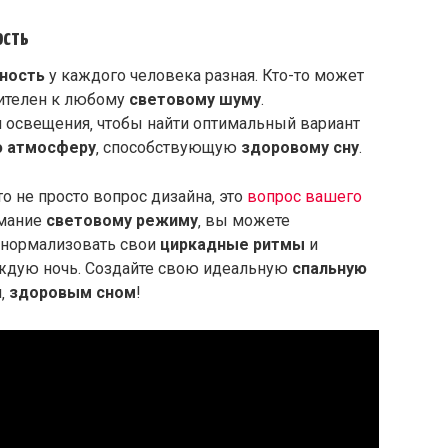
ость
ность
у каждого человека разная. Кто-то может
твителен к любому
световому шуму
.
 освещения‚ чтобы найти оптимальный вариант
ю атмосферу
‚ способствующую
здоровому сну
.
о не просто вопрос дизайна‚ это
вопрос вашего
имание
световому режиму
‚ вы можете
‚ нормализовать свои
циркадные ритмы
и
дую ночь. Создайте свою идеальную
спальную
м‚
здоровым сном
!