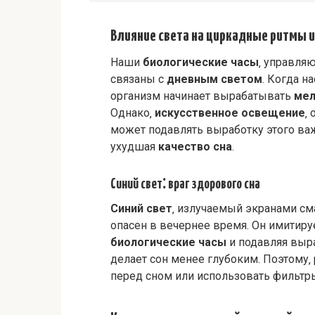
Влияние света на циркадные ритмы 
Наши
биологические часы
‚ управл
связаны с
дневным светом
. Когда н
организм начинает вырабатывать
мел
Однако‚
искусственное освещение
‚
может подавлять выработку этого в
ухудшая
качество сна
.
Синий свет⁚ враг здорового сна
Синий свет
‚ излучаемый экранами см
опасен в вечернее время. Он имитир
биологические часы
и подавляя выр
делает сон менее глубоким. Поэтому‚
перед сном или использовать фильт