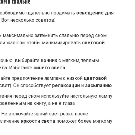
им в спальне
необходимо тщательно продумать
освещение для
 Вот несколько советов⁚
сь максимально затемнить спальню перед сном.
или жалюзи‚ чтобы минимизировать
световой
 ночью‚ выбирайте
ночник
с мягким‚ теплым
ета
. Избегайте
синего света
.
вайте предпочтение лампам с низкой
цветовой
свет). Он способствует
релаксации
и
засыпанию
.
чтения перед сном используйте настольную лампу
равленным на книгу‚ а не в глаза.
⁚ Не включайте яркий свет резко после
еличение
яркости света
поможет более мягкому