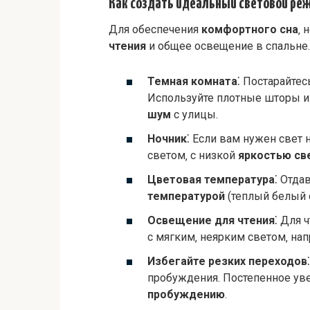
Как создать идеальный световой реж
Для обеспечения
комфортного сна
‚ 
чтения
и общее освещение в спальне.
Темная комната
⁚ Постарайте
Используйте плотные шторы 
шум
с улицы.
Ночник
⁚ Если вам нужен свет
светом‚ с низкой
яркостью св
Цветовая температура
⁚ Отда
температурой
(теплый белый 
Освещение для чтения
⁚ Для 
с мягким‚ неярким светом‚ нап
Избегайте резких переходов
пробуждения. Постепенное ув
пробуждению
.