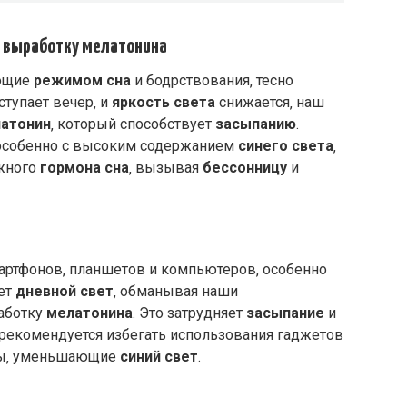
и выработку мелатонина
яющие
режимом сна
и бодрствования‚ тесно
аступает вечер‚ и
яркость света
снижается‚ наш
атонин
‚ который способствует
засыпанию
.
 особенно с высоким содержанием
синего света
‚
ажного
гормона сна
‚ вызывая
бессонницу
и
артфонов‚ планшетов и компьютеров‚ особенно
ует
дневной свет
‚ обманывая наши
аботку
мелатонина
. Это затрудняет
засыпание
и
 рекомендуется избегать использования гаджетов
ры‚ уменьшающие
синий свет
.