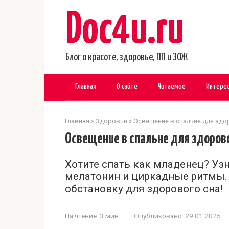
Перейти
Doc4u.ru
к
контенту
Блог о красоте, здоровье, ПП и ЗОЖ
Главная
О сайте
Читаемое
Интере
Главная
»
Здоровье
»
Освещение в спальне для здо
Освещение в спальне для здорово
Хотите спать как младенец? Узн
мелатонин и циркадные ритмы.
обстановку для здорового сна!
На чтение:
3 мин
Опубликовано:
29.01.2025