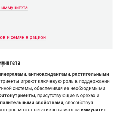
я иммунитета
в и семян в рацион
ммунитета
минералами
,
антиоксидантами
,
растительными
нутриенты играют ключевую роль в поддержании
нной системы, обеспечивая ее необходимыми
Фитонутриенты
, присутствующие в орехах и
палительными свойствами
, способствуя
которое может негативно влиять на
иммунитет
.