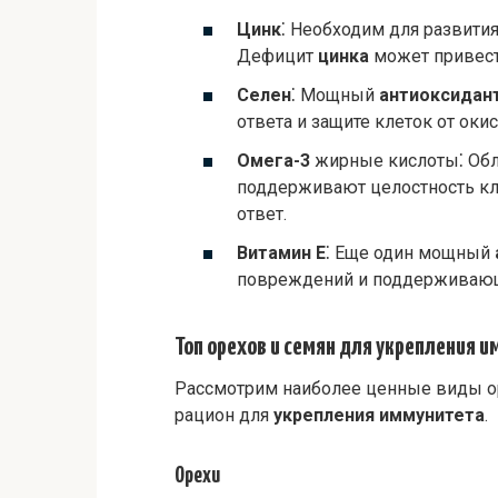
Цинк
⁚ Необходим для развити
Дефицит
цинка
может привест
Селен
⁚ Мощный
антиоксидан
ответа и защите клеток от оки
Омега-3
жирные кислоты⁚ Об
поддерживают целостность к
ответ.
Витамин Е
⁚ Еще один мощный
повреждений и поддерживаю
Топ орехов и семян для укрепления 
Рассмотрим наиболее ценные виды ор
рацион для
укрепления иммунитета
.
Орехи