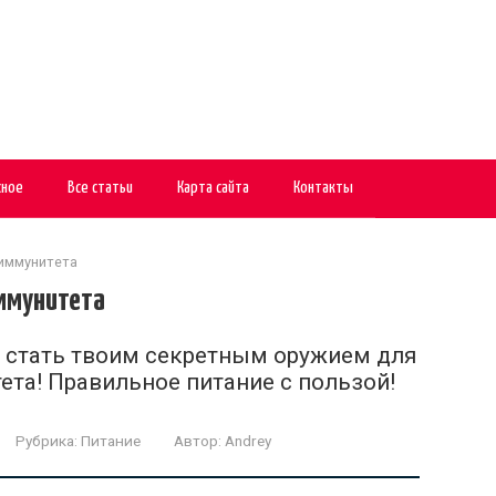
сное
Все статьи
Карта сайта
Контакты
 иммунитета
иммунитета
ут стать твоим секретным оружием для
ета! Правильное питание с пользой!
Рубрика:
Питание
Автор:
Andrey