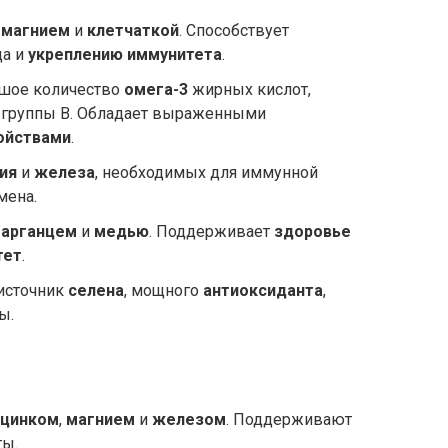
,
магнием
и
клетчаткой
. Способствует
а и
укреплению иммунитета
.
ьшое количество
омега-3
жирных кислот,
группы B. Обладает выраженными
ойствами
.
ия
и
железа
, необходимых для иммунной
мена.
арганцем
и
медью
. Поддерживает
здоровье
тет
.
 источник
селена
, мощного
антиоксиданта
,
ы.
цинком
,
магнием
и
железом
. Поддерживают
ты.