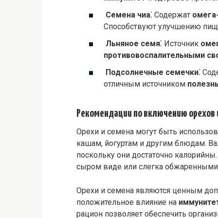
Семена чиа
⁚ Содержат
омега
Способствуют улучшению пищ
Льняное семя
⁚ Источник
оме
противовоспалительными св
Подсолнечные семечки
⁚ Со
отличным источником
полезн
Рекомендации по включению орехов и
Орехи и семена могут быть использо
кашам, йогуртам и другим блюдам. Ва
поскольку они достаточно калорийны.
сыром виде или слегка обжаренными б
Орехи и семена являются ценным до
положительное влияние на
иммуните
рацион позволяет обеспечить орган