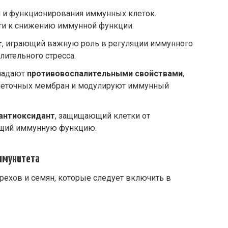
я и функционирования иммунных клеток.
и к снижению иммунной функции.
т
, играющий важную роль в регуляции иммунного
слительного стресса.
ладают
противовоспалительными свойствами
,
леточных мембран и модулируют иммунный
антиоксидант
, защищающий клетки от
щий иммунную функцию.
иммунитета
ехов и семян, которые следует включить в