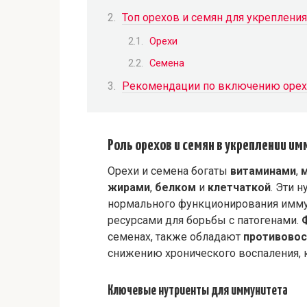
Топ орехов и семян для укреплени
Орехи
Семена
Рекомендации по включению орехо
Роль орехов и семян в укреплении и
Орехи и семена богаты
витаминами
,
жирами
,
белком
и
клетчаткой
. Эти 
нормального функционирования имму
ресурсами для борьбы с патогенами.
семенах, также обладают
противовос
снижению хронического воспаления, 
Ключевые нутриенты для иммунитета