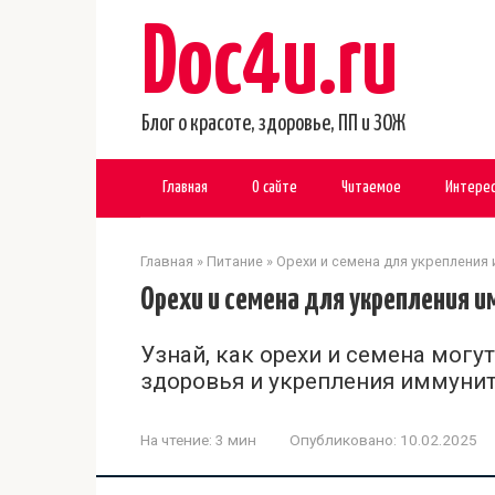
Перейти
Doc4u.ru
к
контенту
Блог о красоте, здоровье, ПП и ЗОЖ
Главная
О сайте
Читаемое
Интере
Главная
»
Питание
»
Орехи и семена для укрепления
Орехи и семена для укрепления 
Узнай, как орехи и семена мог
здоровья и укрепления иммунит
На чтение:
3 мин
Опубликовано:
10.02.2025