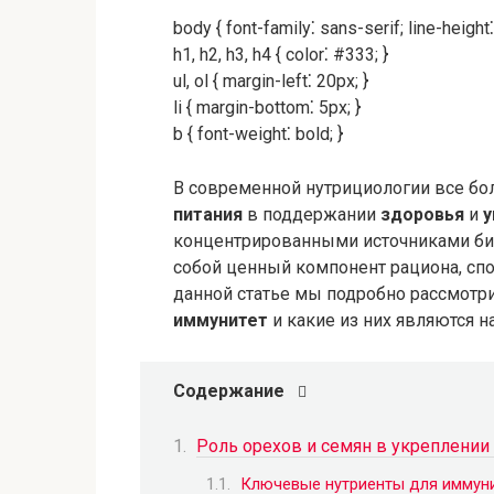
body { font-family⁚ sans-serif; line-height⁚
h1, h2, h3, h4 { color⁚ #333; }
ul, ol { margin-left⁚ 20px; }
li { margin-bottom⁚ 5px; }
b { font-weight⁚ bold; }
В современной нутрициологии все бо
питания
в поддержании
здоровья
и
у
концентрированными источниками би
собой ценный компонент рациона, сп
данной статье мы подробно рассмотри
иммунитет
и какие из них являются 
Содержание
Роль орехов и семян в укреплении
Ключевые нутриенты для иммун