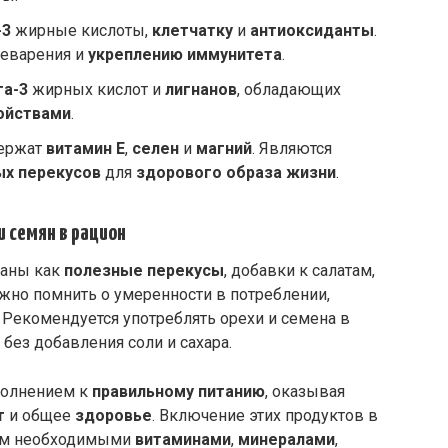
-3
жирные кислоты,
клетчатку
и
антиоксиданты
.
еварения и
укреплению иммунитета
.
га-3
жирных кислот и
лигнанов
, обладающих
ойствами
.
держат
витамин Е
,
селен
и
магний
. Являются
ых перекусов
для
здорового образа жизни
.
 семян в рацион
ваны как
полезные перекусы
, добавки к салатам,
жно помнить о умеренности в потреблении,
 Рекомендуется употреблять орехи и семена в
ез добавления соли и сахара.
полнением к
правильному питанию
, оказывая
т
и общее
здоровье
. Включение этих продуктов в
изм необходимыми
витаминами
,
минералами
,