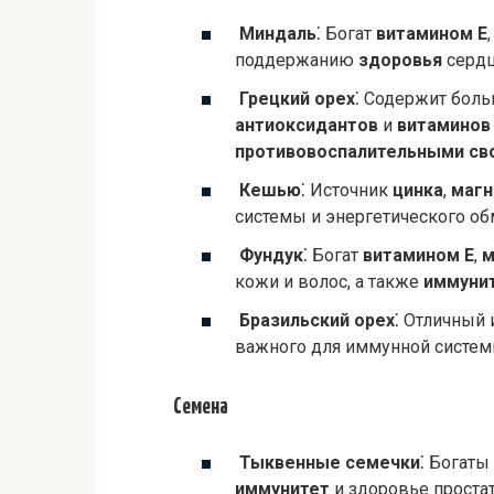
Миндаль
⁚ Богат
витамином Е
поддержанию
здоровья
сердц
Грецкий орех
⁚ Содержит бол
антиоксидантов
и
витаминов
противовоспалительными св
Кешью
⁚ Источник
цинка
,
магн
системы и энергетического об
Фундук
⁚ Богат
витамином Е
,
м
кожи и волос, а также
иммуни
Бразильский орех
⁚ Отличный
важного для иммунной систем
Семена
Тыквенные семечки
⁚ Богаты
иммунитет
и здоровье проста