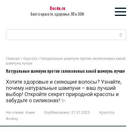
Перейти
Doc4u.ru
к
Блог о красоте, здоровье, ПП и ЗОЖ
контенту
Поиск:
Главная
»
Красота
»
Натуральные шампуни против силиконовых какой
шампунь лучше
Натуральные шампуни против силиконовых какой шампунь лучше
Хотите здоровые и сияющие волосы? Узнайте,
почему натуральные шампуни – ваш лучший
выбор! Откройте секрет природной красоты и
забудьте о силиконах! ✨
На чтение:
4 мин
Опубликовано:
21.01.2025
Красота
Andrey