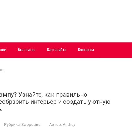
сное
Все статьи
Карта сайта
Контакты
ре
мпу? Узнайте, как правильно
еобразить интерьер и создать уютную
.
Рубрика:
Здоровье
Автор:
Andrey