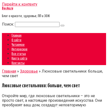
Перейти к контенту
Doc4u.ru
Блог о красоте, здоровье, ПП и ЗОЖ
Поиск:
Главная
О сайте
Читаемое
Интересное
Все статьи
Карта сайта
Контакты
Главная
»
Здоровье
»
Люксовые светильники: больше,
чем свет
Люксовые светильники: больше, чем свет
Откройте мир, где люксовые светильники – это не
просто свет, а настоящие произведения искусства. Они
преобразят ваш дом, создадут неповторимую