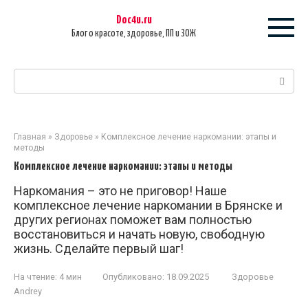
Перейти
Doc4u.ru
к
Блог о красоте, здоровье, ПП и ЗОЖ
контенту
Поиск:
Главная
»
Здоровье
»
Комплексное лечение наркомании: этапы и
методы
Комплексное лечение наркомании: этапы и методы
Наркомания – это не приговор! Наше
комплексное лечение наркомании в Брянске и
других регионах поможет вам полностью
восстановиться и начать новую, свободную
жизнь. Сделайте первый шаг!
На чтение:
4 мин
Опубликовано:
18.09.2025
Здоровье
Andrey