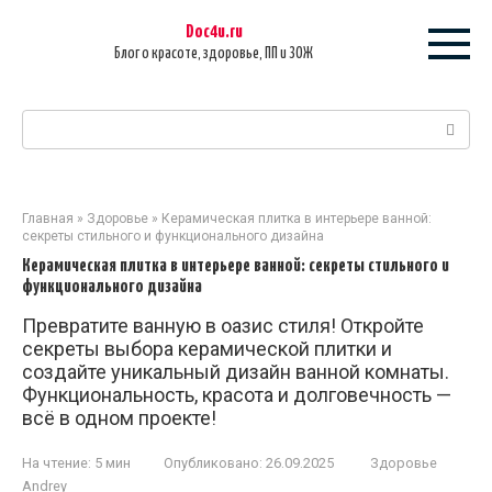
Перейти
Doc4u.ru
к
Блог о красоте, здоровье, ПП и ЗОЖ
контенту
Поиск:
Главная
»
Здоровье
»
Керамическая плитка в интерьере ванной:
секреты стильного и функционального дизайна
Керамическая плитка в интерьере ванной: секреты стильного и
функционального дизайна
Превратите ванную в оазис стиля! Откройте
секреты выбора керамической плитки и
создайте уникальный дизайн ванной комнаты.
Функциональность, красота и долговечность —
всё в одном проекте!
На чтение:
5 мин
Опубликовано:
26.09.2025
Здоровье
Andrey