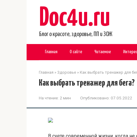
Перейти
Doc4u.ru
к
контенту
Блог о красоте, здоровье, ПП и ЗОЖ
Главная
О сайте
Читаемое
Интере
Главная
»
Здоровье
»
Как выбрать тренажер для бе
Как выбрать тренажер для бега?
На чтение:
2 мин
Опубликовано:
07.05.2022
В суете современной жизни, когда не 