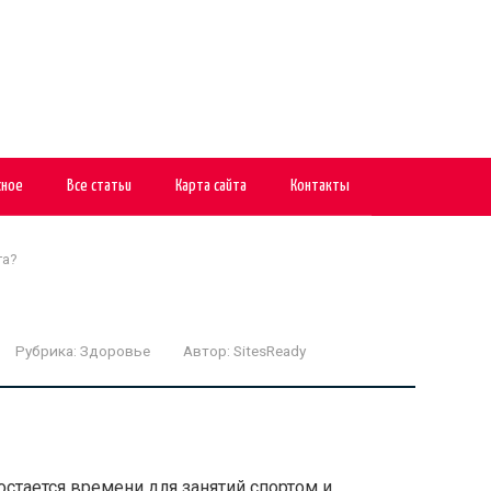
сное
Все статьи
Карта сайта
Контакты
га?
Рубрика:
Здоровье
Автор:
SitesReady
остается времени для занятий спортом и