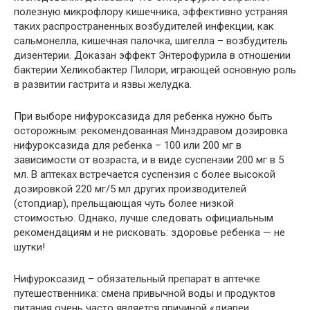
полезную микрофлору кишечника, эффективно устраняя
таких распространенных возбудителей инфекции, как
сальмонелла, кишечная палочка, шигелла – возбудитель
дизентерии. Доказан эффект Энтерофурила в отношении
бактерии Хеликобактер Пилори, играющей основную роль
в развитии гастрита и язвы желудка.
При выборе нифуроксазида для ребенка нужно быть
осторожным: рекомендованная Минздравом дозировка
нифуроксазида для ребенка – 100 или 200 мг в
зависимости от возраста, и в виде суспензии 200 мг в 5
мл. В аптеках встречается суспензия с более высокой
дозировкой 220 мг/5 мл других производителей
(стопдиар), прельщающая чуть более низкой
стоимостью. Однако, лучше следовать официальным
рекомендациям и не рисковать: здоровье ребенка — не
шутки!
Нифуроксазид – обязательный препарат в аптечке
путешественника: смена привычной воды и продуктов
питания очень часто является причиной «диареи