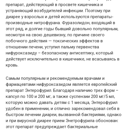
препарат, действующий в просвете кишечника и
устраняющий возбудителей инфекции. Поэтому при
диарее у взрослых и детей используются препараты-
производные нитрофурана. Фуразолидон, входящий в
этот ряд, и долгие годы бывший довольно популярным,
несмотря на свою дешевизну, по причине своего
побочного действия — токсических эффектов в
отношении печени, уступил пальму первенства
нифуроксазиду – безопасному антисептику, который
действует исключительно в кишечнике, не всасываясь в
кровь.
Самым популярным и рекомендуемым врачами и
фармацевтами нифуроксазидом является европейский
препарат Энтерофурил. Благодаря наличию трех форм –
капсул по 100 и 200 мг, а также суспензии 200 мг/5 мл,
которую можно давать детям с 1 месяца, Энтерофурил
удобен в применении, и отлично зарекомендовал себя в
быстром лечении диареи, вызванной бактериями, однако
и при вирусной диарее прием Энетрофурила обоснован:
этот препарат предупреждает бактериальные