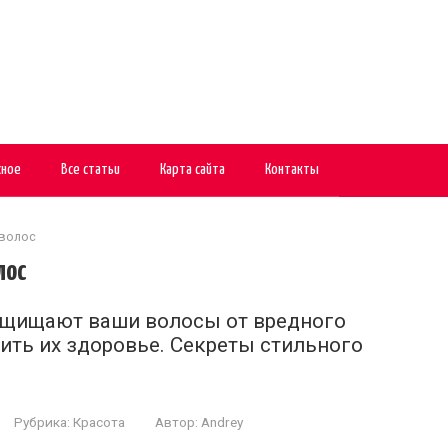
сное
Все статьи
Карта сайта
Контакты
 волос
лос
защищают ваши волосы от вредного
ить их здоровье. Секреты стильного
Рубрика:
Красота
Автор:
Andrey