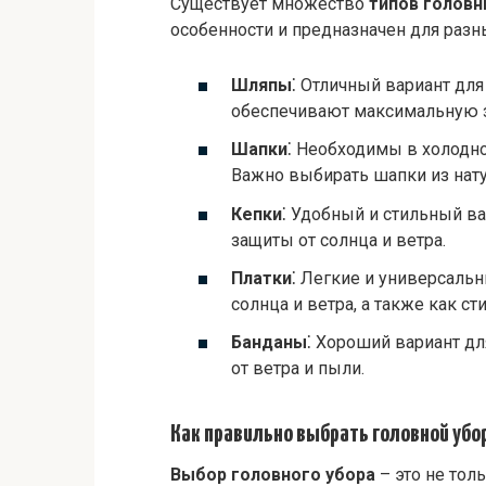
Существует множество
типов головн
особенности и предназначен для разн
Шляпы
⁚ Отличный вариант дл
обеспечивают максимальную з
Шапки
⁚ Необходимы в холодн
Важно выбирать шапки из нат
Кепки
⁚ Удобный и стильный в
защиты от солнца и ветра.
Платки
⁚ Легкие и универсаль
солнца и ветра, а также как с
Банданы
⁚ Хороший вариант дл
от ветра и пыли.
Как правильно выбрать головной убо
Выбор головного убора
– это не толь