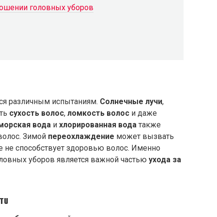
ношении головных уборов
ся различным испытаниям.
Солнечные лучи
,
ать
сухость волос
,
ломкость волос
и даже
морская вода
и
хлорированная вода
также
волос. Зимой
переохлаждение
может вызвать
е не способствует здоровью волос. Именно
ловных уборов является важной частью
ухода за
сти