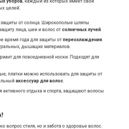
ых уборов
, каждый из которых имеет свои
ых целей⁚
я защиты от солнца. Широкополые шляпы
ащиту лица, шеи и волос от
солнечных лучей
.
ое время года для защиты от
переохлаждения
.
уральных, дышащих материалов.
ариант для повседневной носки. Подходят для
ные, платки можно использовать для защиты от
тильный
аксессуар для волос
.
я активного отдыха и спорта, защищают волосы
р?
ко вопрос стиля, но и забота о здоровье волос.