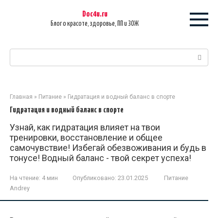
Перейти
Doc4u.ru
к
Блог о красоте, здоровье, ПП и ЗОЖ
контенту
Поиск:
Главная
»
Питание
»
Гидратация и водный баланс в спорте
Гидратация и водный баланс в спорте
Узнай, как гидратация влияет на твои
тренировки, восстановление и общее
самочувствие! Избегай обезвоживания и будь в
тонусе! Водный баланс - твой секрет успеха!
На чтение:
4 мин
Опубликовано:
23.01.2025
Питание
Andrey