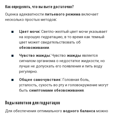
Как определить‚ что вы пьете достаточно?
Оценка адекватности
питьевого режима
включает
несколько простых методов⁚
Цвет мочи⁚
Светло-желтый цвет мочи указывает
на хорошую гидратацию‚ в то время как темный
цвет может свидетельствовать об
обезвоживании
.
Чувство жажды⁚
Чувство
жажды
является
сигналом организма о недостатке жидкости‚ но
лучше не допускать его появления и пить воду
регулярно.
Общее самочувствие⁚
Головная боль‚
усталость‚ сухость во рту и головокружение могут
быть
симптомами обезвоживания
.
Виды напитков для гидратации
Для обеспечения оптимального
водного баланса
можно