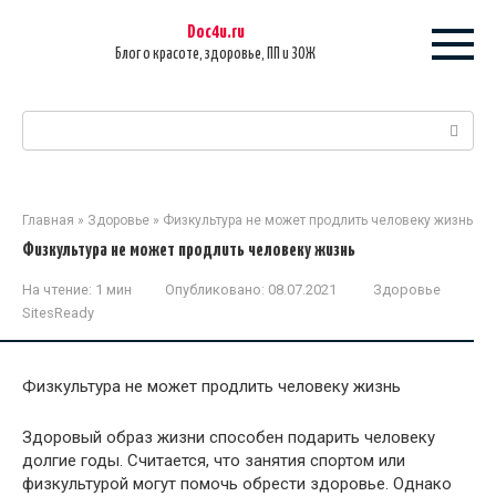
Перейти
Doc4u.ru
к
Блог о красоте, здоровье, ПП и ЗОЖ
контенту
Поиск:
Главная
»
Здоровье
»
Физкультура не может продлить человеку жизнь
Физкультура не может продлить человеку жизнь
На чтение:
1 мин
Опубликовано:
08.07.2021
Здоровье
SitesReady
Физкультура не может продлить человеку жизнь
Здоровый образ жизни способен подарить человеку
долгие годы. Считается, что занятия спортом или
физкультурой могут помочь обрести здоровье. Однако