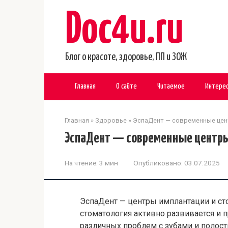
Перейти
Doc4u.ru
к
контенту
Блог о красоте, здоровье, ПП и ЗОЖ
Главная
О сайте
Читаемое
Интере
Главная
»
Здоровье
»
ЭспаДент — современные цен
ЭспаДент — современные центры 
На чтение:
3 мин
Опубликовано:
03.07.2025
ЭспаДент — центры имплантации и ст
стоматология активно развивается и
различных проблем с зубами и полос