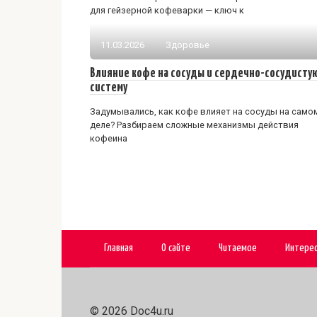
для гейзерной кофеварки — ключ к
11.03.2026
Здоровье
Влияние кофе на сосуды и сердечно-сосудисту
систему
Задумывались, как кофе влияет на сосуды на само
деле? Разбираем сложные механизмы действия
кофеина
Главная
О сайте
Читаемое
Интере
© 2026 Doc4u.ru