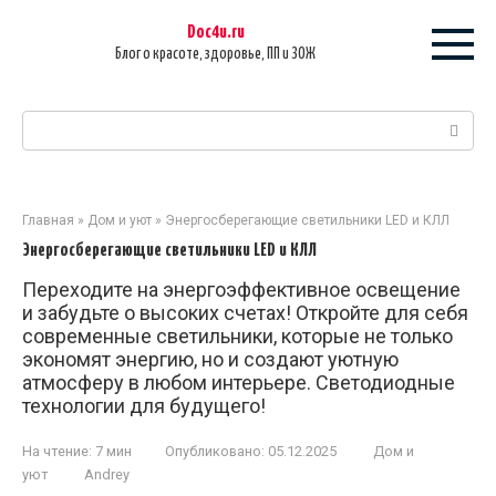
Перейти
Doc4u.ru
к
Блог о красоте, здоровье, ПП и ЗОЖ
контенту
Поиск:
Главная
»
Дом и уют
»
Энергосберегающие светильники LED и КЛЛ
Энергосберегающие светильники LED и КЛЛ
Переходите на энергоэффективное освещение
и забудьте о высоких счетах! Откройте для себя
современные светильники, которые не только
экономят энергию, но и создают уютную
атмосферу в любом интерьере. Светодиодные
технологии для будущего!
На чтение:
7 мин
Опубликовано:
05.12.2025
Дом и
уют
Andrey