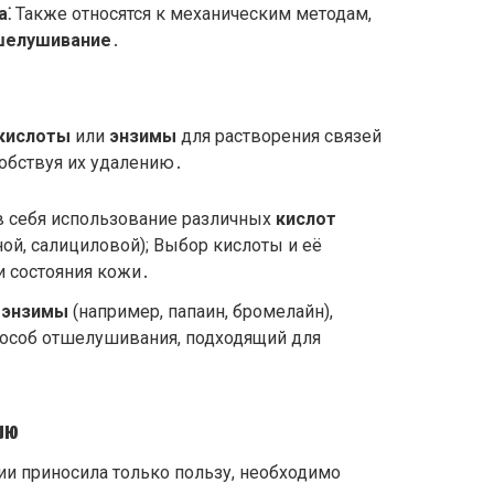
а⁚
Также относятся к механическим методам,
шелушивание
․
кислоты
или
энзимы
для растворения связей
обствуя их удалению․
 себя использование различных
кислот
ной, салициловой); Выбор кислоты и её
и состояния кожи․
т
энзимы
(например, папаин, бромелайн),
особ отшелушивания, подходящий для
ию
ии приносила только пользу, необходимо