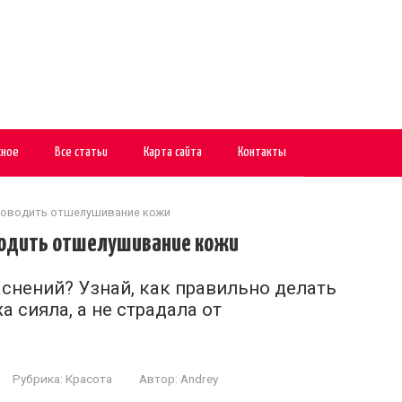
сное
Все статьи
Карта сайта
Контакты
проводить отшелушивание кожи
водить отшелушивание кожи
снений? Узнай, как правильно делать
 сияла, а не страдала от
Рубрика:
Красота
Автор:
Andrey