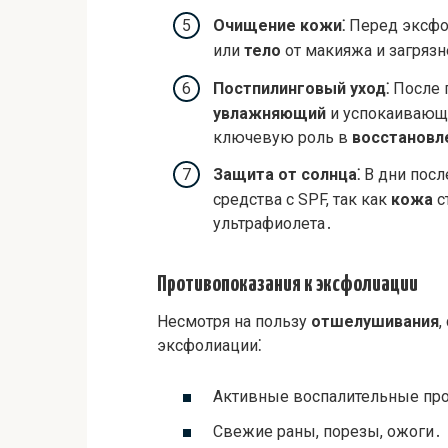
Очищение кожи⁚
Перед эксфо
или
тело
от макияжа и загряз
Постпилинговый уход⁚
После 
увлажняющий
и успокаивающ
ключевую роль в
восстановл
Защита от солнца⁚
В дни посл
средства с SPF, так как
кожа
с
ультрафиолета․
Противопоказания к эксфолиации
Несмотря на пользу
отшелушивания
,
эксфолиации⁚
Активные воспалительные проц
Свежие раны, порезы, ожоги․