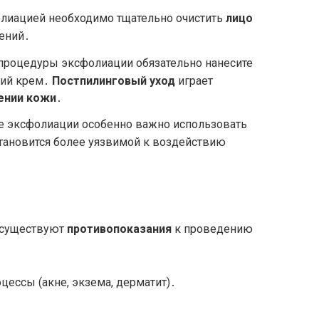
лиацией необходимо тщательно очистить
лицо
нений․
процедуры эксфолиации обязательно нанесите
ий крем․
Постпилинговый уход
играет
ении
кожи
․
е эксфолиации особенно важно использовать
тановится более уязвимой к воздействию
 существуют
противопоказания
к проведению
ессы (акне, экзема, дерматит)․