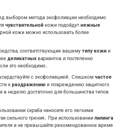
д выбором метода эксфолиации необходимо
ля
чувствительной
кожи подойдут
нежные
ирной кожи можно использовать более
редства, соответствующие вашему
типу кожи
и
лее
деликатных
вариантов и постепенно
если это необходимо․
усердствуйте с эксфолиацией․ Слишком
частое
сти к
раздражению
и повреждению защитного
за в неделю достаточно для большинства типов
льзовании скраба наносите его легкими
ая сильного трения․ При использовании
пилинга
дителя и не превышайте рекомендованное время