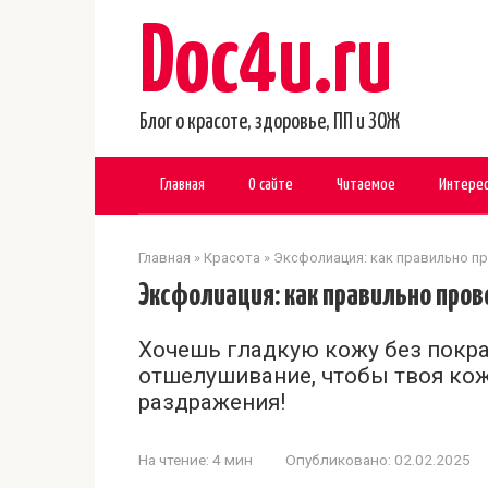
Перейти
Doc4u.ru
к
контенту
Блог о красоте, здоровье, ПП и ЗОЖ
Главная
О сайте
Читаемое
Интере
Главная
»
Красота
»
Эксфолиация: как правильно 
Эксфолиация: как правильно про
Хочешь гладкую кожу без покра
отшелушивание, чтобы твоя кожа
раздражения!
На чтение:
4 мин
Опубликовано:
02.02.2025