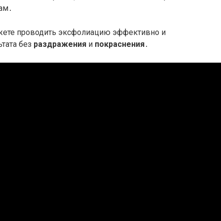
вам․
жете проводить эксфолиацию эффективно и
ьтата без
раздражения
и
покраснения
․