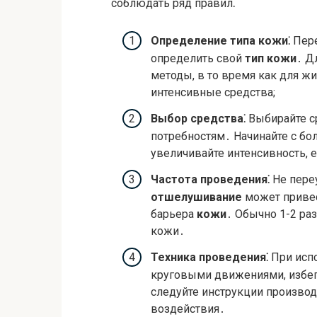
соблюдать ряд правил⁚
Определение типа кожи⁚
Пере
определить свой
тип кожи
․ Д
методы, в то время как для ж
интенсивные средства;
Выбор средства⁚
Выбирайте с
потребностям․ Начинайте с бо
увеличивайте интенсивность, 
Частота проведения⁚
Не пере
отшелушивание
может приве
барьера
кожи
․ Обычно 1-2 ра
кожи․
Техника проведения⁚
При испо
круговыми движениями, избег
следуйте инструкции произво
воздействия․