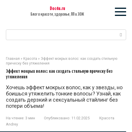
Перейти
Doc4u.ru
к
Блог о красоте, здоровье, ПП и ЗОЖ
контенту
Поиск:
Главная
»
Красота
»
Эффект мокрых волос: как создать стильную
прическу без утяжеления
Эффект мокрых волос: как создать стильную прическу без
утяжеления
Хочешь эффект мокрых волос, как у звезды, но
боишься утяжелить тонкие волосы? Узнай, как
создать дерзкий и сексуальный стайлинг без
потери объема!
На чтение:
3 мин
Опубликовано:
11.02.2025
Красота
Andrey