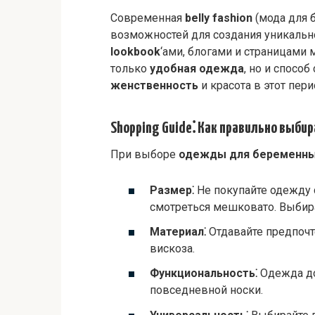
Современная
belly fashion
(мода для 
возможностей для создания уникально
lookbook
‘ами, блогами и страницам
только
удобная одежда
, но и спосо
женственность
и красота в этот пер
Shopping Guide⁚ Как правильно выби
При выборе
одежды для беременн
Размер⁚
Не покупайте одежду 
смотреться мешковато. Выбира
Материал⁚
Отдавайте предпочте
вискоза.
Функциональность⁚
Одежда до
повседневной носки.