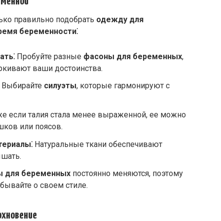
еменной
ько правильно подобрать
одежду для
время беременности
⁚
ать⁚
Пробуйте разные
фасоны для беременных
,
еркивают ваши достоинства.
Выбирайте
силуэты
, которые гармонируют с
е если талия стала менее выраженной, ее можно
ков или поясов.
териалы⁚
Натуральные ткани обеспечивают
шать.
ы для беременных
постоянно меняются, поэтому
абывайте о своем стиле.
дохновение