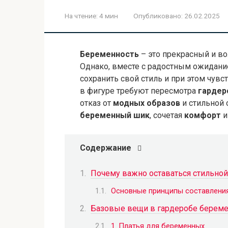
На чтение:
4 мин
Опубликовано:
26.02.2025
Беременность
– это прекрасный и в
Однако, вместе с радостным ожидани
сохранить свой стиль и при этом чув
в фигуре требуют пересмотра
гардер
отказ от
модных образов
и стильной 
беременный шик
, сочетая
комфорт
Содержание
Почему важно оставаться стильно
Основные принципы составлени
Базовые вещи в гардеробе берем
1. Платья для беременных