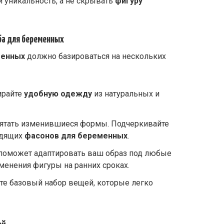
и уникальность, а не скрывать
фигуру
ба для беременных
менных
должно базироваться на нескольких
райте
удобную одежду
из натуральных и
рятать изменившиеся формы. Подчеркивайте
одящих
фасонов для беременных
.
поможет адаптировать ваш образ под любые
менения фигуры на ранних сроках.
те базовый набор вещей, которые легко