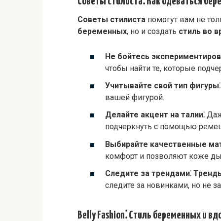
Советы стилиста⁚ Как одеваться бер
Советы стилиста
помогут вам не тол
беременных
, но и создать
стиль во 
Не бойтесь экспериментиров
чтобы найти те, которые подч
Учитывайте свой тип фигуры⁚
вашей фигурой.
Делайте акцент на талии⁚
Даж
подчеркнуть с помощью ремеш
Выбирайте качественные ма
комфорт и позволяют коже ды
Следите за трендами⁚
Тренд
следите за новинками, но не з
Belly Fashion⁚ Стиль беременных и в