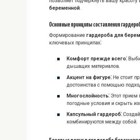
позволяет подчеркнуть вашу красоту 
беременной
.
Основные принципы составления гардеро
Формирование
гардероба для бере
ключевых принципах⁚
Комфорт прежде всего⁚
Выби
дышащих материалов.
Акцент на фигуре⁚
Не стоит п
достоинства с помощью подх
Многослойность⁚
Этот прием 
погодные условия и скрыть из
Капсульный гардероб⁚
Создай
комбинируются между собой.