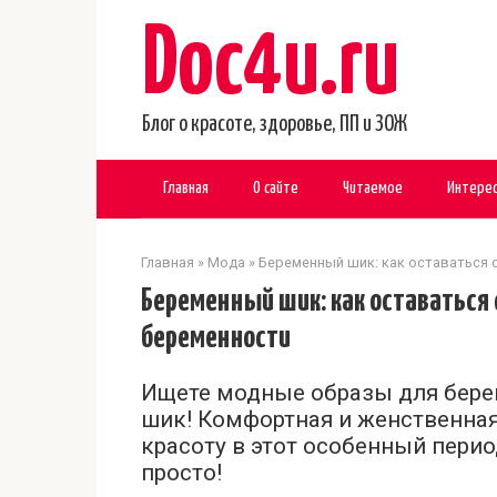
Перейти
Doc4u.ru
к
контенту
Блог о красоте, здоровье, ПП и ЗОЖ
Главная
О сайте
Читаемое
Интере
Главная
»
Мода
»
Беременный шик: как оставаться 
Беременный шик: как оставаться 
беременности
Ищете модные образы для бере
шик! Комфортная и женственная
красоту в этот особенный перио
просто!