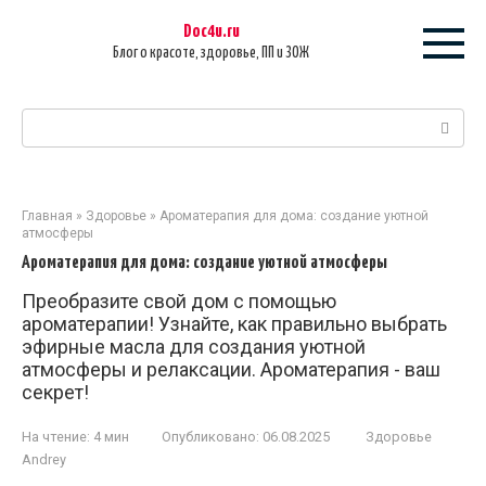
Перейти
Doc4u.ru
к
Блог о красоте, здоровье, ПП и ЗОЖ
контенту
Поиск:
Главная
»
Здоровье
»
Ароматерапия для дома: создание уютной
атмосферы
Ароматерапия для дома: создание уютной атмосферы
Преобразите свой дом с помощью
ароматерапии! Узнайте, как правильно выбрать
эфирные масла для создания уютной
атмосферы и релаксации. Ароматерапия - ваш
секрет!
На чтение:
4 мин
Опубликовано:
06.08.2025
Здоровье
Andrey