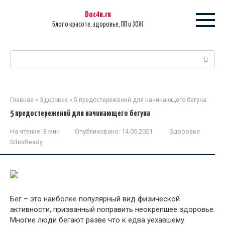
Перейти
Doc4u.ru
к
Блог о красоте, здоровье, ПП и ЗОЖ
контенту
Поиск:
Главная
»
Здоровье
»
5 предостережений для начинающего бегуна
5 предостережений для начинающего бегуна
На чтение:
3 мин
Опубликовано:
14.05.2021
Здоровье
SitesReady
Бег – это наиболее популярный вид физической
активности, призванный поправить неокрепшее здоровье.
Многие люди бегают разве что к едва уехавшему