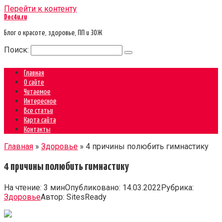
Перейти к контенту
Doc4u.ru
Блог о красоте, здоровье, ПП и ЗОЖ
Поиск:
Главная
О сайте
Читаемое
Интересное
Все статьи
Карта сайта
Контакты
Главная
»
Здоровье
»
4 причины полюбить гимнастику
4 причины полюбить гимнастику
На чтение:
3 мин
Опубликовано:
14.03.2022
Рубрика:
Здоровье
Автор:
SitesReady